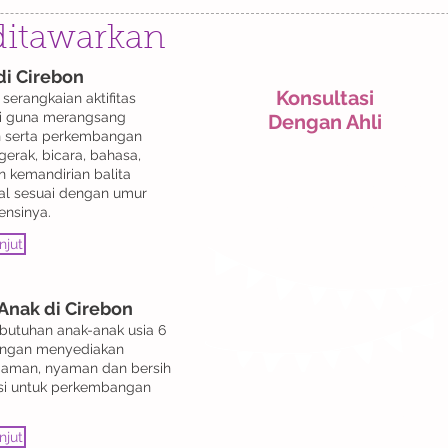
 ditawarkan
di Cirebon
Konsultasi
serangkaian aktifitas
i
guna merangsang
Dengan Ahli
 serta perkembangan
rak, bicara, bahasa,
Temukan dokter anak,
an kemandirian balita
dokter umum, dokter gigi,
al sesuai dengan umur
psikolog, dan fisioterapis
ensinya.
untuk anak anda
njut
 Anak di Cirebon
utuhan anak-anak usia 6
engan menyediakan
 aman, nyaman dan bersih
asi untuk perkembangan
Info Lebih Lanjut
njut