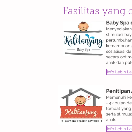
Fasilitas yang
Baby Spa 
Menyediakan 
stimulasi bay
pertumbuhan
kemampuan ge
sosialisasi d
secara optim
anak dan pot
Info Lebih La
Penitipan
Memenuhi keb
- 42 bulan d
tempat yang
serta stimul
anak.
Info Lebih La