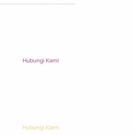
Apotek dan Pusat
Kebutuhan Anak
Hubungi Kami
Laboratorium, Griya
Khitan, dan Griya
Imunisasi
Hubungi Kami